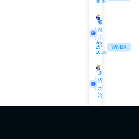
09:30
风暴
狂热
即
将
开
07-
始
WNBA
29
10:00
王牌
波特兰火焰
即
将
开
始