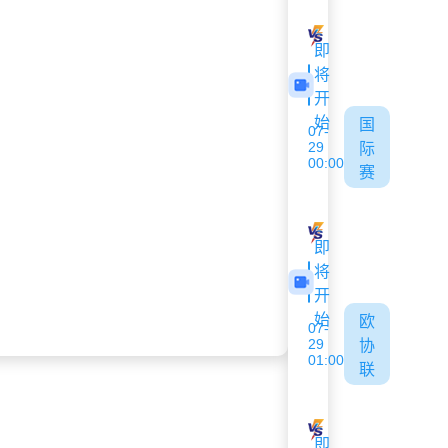
林肯红魔
米亚尔比
即
将
开
始
国
07-
29
际
00:00
赛
吉尔吉斯斯坦U17
阿联酋U17
即
将
开
始
欧
07-
29
协
01:00
联
里加FC
华达
即