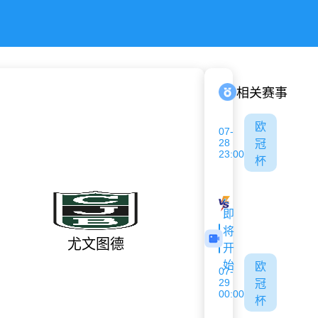
相关赛事
欧
07-
28
冠
23:00
杯
古比斯
萨巴赫
即
将
尤文图德
开
始
欧
07-
29
冠
00:00
杯