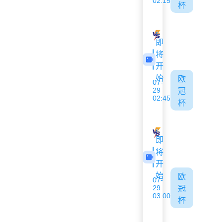
02:15
杯
采列
埃格纳蒂亚
即
将
开
始
欧
07-
29
冠
02:45
杯
哈茨
格拉茨风暴
即
将
开
始
欧
07-
29
冠
03:00
杯