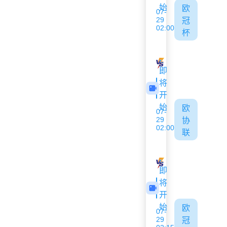
始
欧
07-
29
冠
02:00
杯
萨格勒布迪纳摩
图恩
即
将
开
始
欧
07-
29
协
02:00
联
德利塔
弗洛里亚纳
即
将
开
始
欧
07-
29
冠