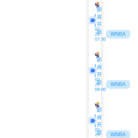
沙姆洛克
阿拉拉特亚美
即
将
开
07-
始
WNBA
29
07:30
神秘人
阳光
即
将
开
07-
始
WNBA
29
08:00
山猫
多伦多节奏
即
将
开
07-
始
WNBA
29