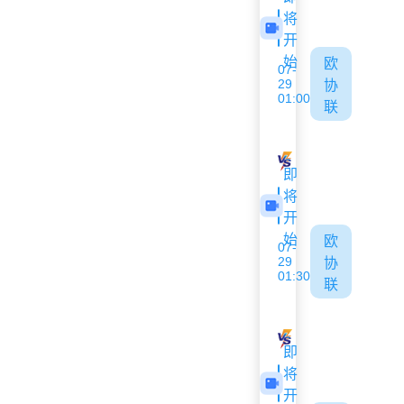
将
开
始
欧
07-
29
协
01:00
联
阿波罗利马索尔
哥里迪拉
即
将
开
始
欧
07-
29
协
01:30
联
索菲亚1948
特尔纳瓦斯巴
即
将
开