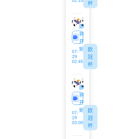
02:15
杯
采列
埃格纳蒂亚
即
将
开
始
欧
07-
29
冠
02:45
杯
哈茨
格拉茨风暴
即
将
开
始
欧
07-
29
冠
03:00
杯