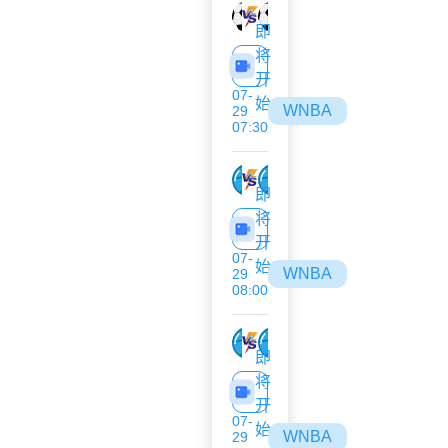
沙姆洛克
阿拉拉特亚美尼亚
即
将
开
07-
始
WNBA
29
07:30
神秘人
阳光
即
将
开
07-
始
WNBA
29
08:00
山猫
多伦多节奏
即
将
开
07-
始
WNBA
29