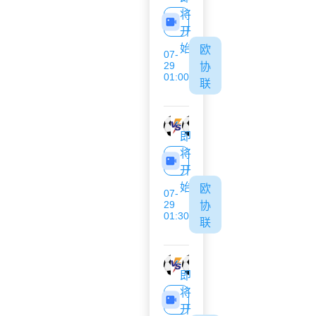
将
开
始
欧
07-
29
协
01:00
联
阿波罗利马索尔
哥里迪拉
即
将
开
始
欧
07-
29
协
01:30
联
索菲亚1948
特尔纳瓦斯巴达克
即
将
开