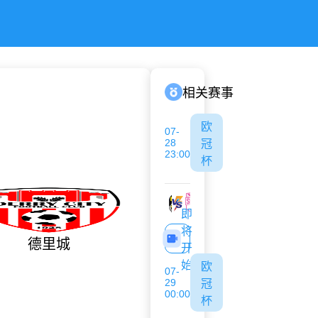
相关赛事
欧
07-
28
冠
23:00
杯
古比斯
萨巴赫
即
将
德里城
开
始
欧
07-
29
冠
00:00
杯