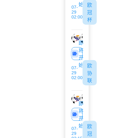
始
欧
07-
29
冠
02:00
杯
萨格勒布迪纳摩
图恩
即
将
开
始
欧
07-
29
协
02:00
联
德利塔
弗洛里亚纳
即
将
开
始
欧
07-
29
冠