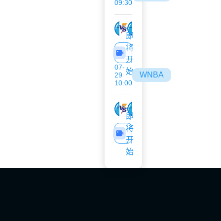
09:30
风暴
狂热
即
将
开
07-
始
WNBA
29
10:00
王牌
波特兰火焰
即
将
开
始