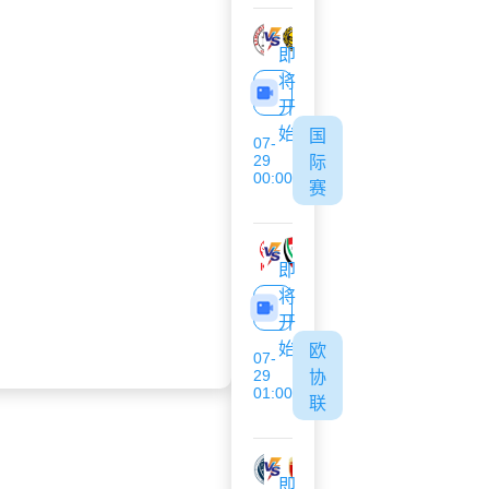
林肯红魔
米亚尔比
即
将
开
始
国
07-
29
际
00:00
赛
吉尔吉斯斯坦U17
阿联酋U17
即
将
开
始
欧
07-
29
协
01:00
联
里加FC
华达
即