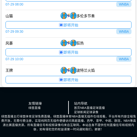
07-29 08:00
WNBA
山猫
多伦多节奏
即将开始
07-29 09:30
WNBA
风暴
狂热
即将开始
07-29 10:00
WNBA
王牌
波特兰火焰
即将开始
友情链接
站内导航
绿茵直播
首页
NBA直播
足球直播
足球新闻
足球录像
绿茵直播主打绿茵体育足球免费直播，绿茵直播体育NBA直播无插件在线观看。平台所有内容全程免
费开放，无需付费注册，实现纯网页无插件便捷访问英超直播、西甲、意甲、中超、欧冠，NBA等高
清比赛直播资源。所有直播信号和视频录像均来自互联网，本站自身不提供任何直播信号和视频内
容，如有侵犯您的权益请第一时间通知我们，谢谢！