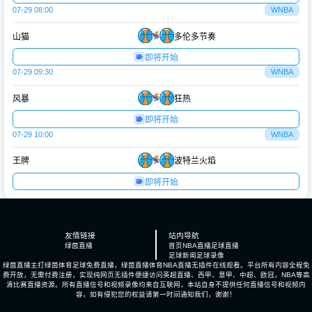
07-29 08:00
WNBA
山猫
多伦多节奏
即将开始
07-29 09:30
WNBA
风暴
狂热
即将开始
07-29 10:00
WNBA
王牌
波特兰火焰
即将开始
友情链接
站内导航
绿茵直播
首页
NBA直播
足球直播
足球新闻
足球录像
绿茵直播主打绿茵体育足球免费直播，绿茵直播体育NBA直播无插件在线观看。平台所有内容全程免
费开放，无需付费注册，实现纯网页无插件便捷访问英超直播、西甲、意甲、中超、欧冠，NBA等高
清比赛直播资源。所有直播信号和视频录像均来自互联网，本站自身不提供任何直播信号和视频内
容，如有侵犯您的权益请第一时间通知我们，谢谢！