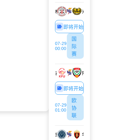
林肯红魔
米亚尔比
即将开始
国
07-29
际
00:00
赛
吉尔吉斯斯坦U17
阿联酋U17
即将开始
欧
07-29
协
01:00
联
里加FC
华达