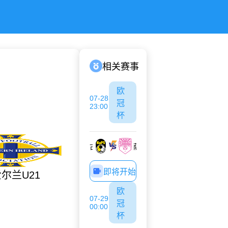
相关赛事
欧
07-28
冠
23:00
杯
古比斯
萨巴赫
即将开始
尔兰U21
欧
07-29
冠
00:00
杯