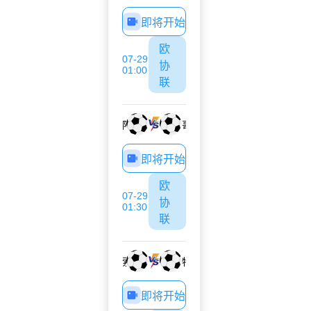
即将开始
欧
07-29
协
01:00
联
阿波罗利马索尔
哥里迪拉
即将开始
欧
07-29
协
01:30
联
索菲亚1948
特尔纳瓦斯巴达克
即将开始