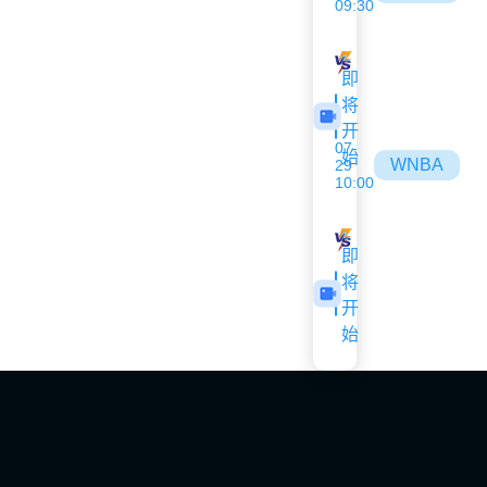
09:30
风暴
狂热
即
将
开
07-
始
WNBA
29
10:00
王牌
波特兰火焰
即
将
开
始