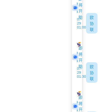
将
开
始
欧
07-
29
协
01:00
联
阿波罗利马索尔
哥里迪拉
即
将
开
始
欧
07-
29
协
01:30
联
索菲亚1948
特尔纳瓦斯巴
即
将
开