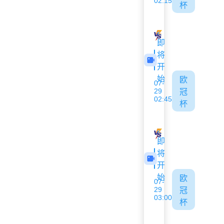
02:15
杯
采列
埃格纳蒂亚
即
将
开
始
欧
07-
29
冠
02:45
杯
哈茨
格拉茨风暴
即
将
开
始
欧
07-
29
冠
03:00
杯