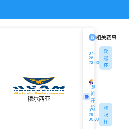
相关赛事
欧
07-
28
冠
23:00
杯
古比斯
萨巴赫
即
将
穆尔西亚
开
始
欧
07-
29
冠
00:00
杯