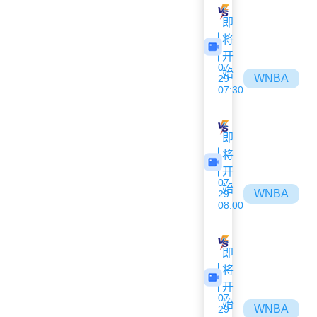
沙姆洛克
阿拉拉特亚美
即
将
开
07-
始
WNBA
29
07:30
神秘人
阳光
即
将
开
07-
始
WNBA
29
08:00
山猫
多伦多节奏
即
将
开
07-
始
WNBA
29