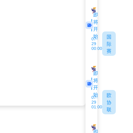
林肯红魔
米亚尔比
即
将
开
始
国
07-
29
际
00:00
赛
吉尔吉斯斯坦U17
阿联酋U17
即
将
开
始
欧
07-
29
协
01:00
联
里加FC
华达
即