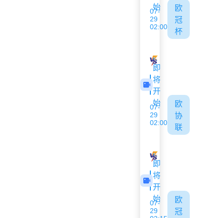
始
欧
07-
29
冠
02:00
杯
萨格勒布迪纳摩
图恩
即
将
开
始
欧
07-
29
协
02:00
联
德利塔
弗洛里亚纳
即
将
开
始
欧
07-
29
冠