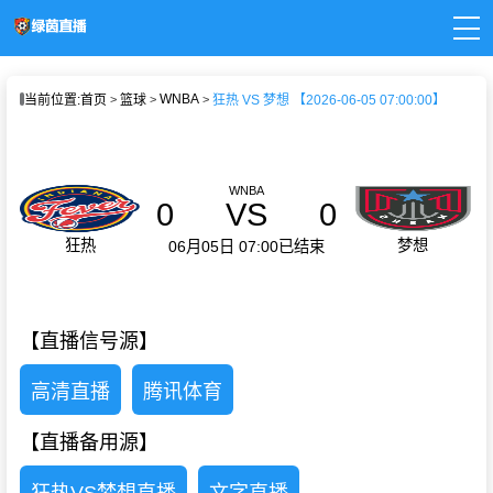
页
WNBA
当前位置:
首页
篮球
狂热 VS 梦想 【2026-06-05 07:00:00】
直播
直播
新闻
录像
WNBA
0
VS
0
狂热
梦想
06月05日 07:00
已结束
【直播信号源】
高清直播
腾讯体育
【直播备用源】