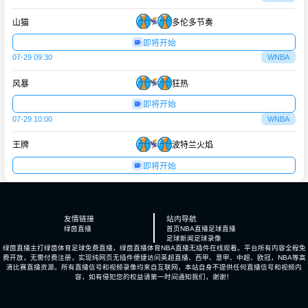
山猫
多伦多节奏
即将开始
07-29 09:30
WNBA
风暴
狂热
即将开始
07-29 10:00
WNBA
王牌
波特兰火焰
即将开始
友情链接
站内导航
绿茵直播
首页
NBA直播
足球直播
足球新闻
足球录像
绿茵直播主打绿茵体育足球免费直播，绿茵直播体育NBA直播无插件在线观看。平台所有内容全程免
费开放，无需付费注册，实现纯网页无插件便捷访问英超直播、西甲、意甲、中超、欧冠，NBA等高
清比赛直播资源。所有直播信号和视频录像均来自互联网，本站自身不提供任何直播信号和视频内
容，如有侵犯您的权益请第一时间通知我们，谢谢！