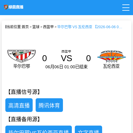
页
当前位置:
首页
篮球
西篮甲
毕尔巴鄂 VS 瓦伦西亚 【2026-06-06 01:00:00】
直播
直播
新闻
录像
西篮甲
0
VS
0
毕尔巴鄂
瓦伦西亚
06月06日 01:00
已结束
【直播信号源】
高清直播
腾讯体育
【直播备用源】