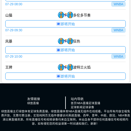
07-29 08:00
WNBA
山猫
多伦多节奏
即将开始
07-29 09:30
WNBA
风暴
狂热
即将开始
07-29 10:00
WNBA
王牌
波特兰火焰
即将开始
友情链接
站内导航
绿茵直播
首页
NBA直播
足球直播
足球新闻
足球录像
绿茵直播主打绿茵体育足球免费直播，绿茵直播体育NBA直播无插件在线观看。平台所有内容全程免
费开放，无需付费注册，实现纯网页无插件便捷访问英超直播、西甲、意甲、中超、欧冠，NBA等高
清比赛直播资源。所有直播信号和视频录像均来自互联网，本站自身不提供任何直播信号和视频内
容，如有侵犯您的权益请第一时间通知我们，谢谢！