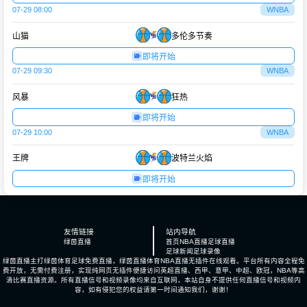
07-29 08:00
WNBA
山猫
多伦多节奏
即将开始
07-29 09:30
WNBA
风暴
狂热
即将开始
07-29 10:00
WNBA
王牌
波特兰火焰
即将开始
友情链接
站内导航
绿茵直播
首页
NBA直播
足球直播
足球新闻
足球录像
绿茵直播主打绿茵体育足球免费直播，绿茵直播体育NBA直播无插件在线观看。平台所有内容全程免
费开放，无需付费注册，实现纯网页无插件便捷访问英超直播、西甲、意甲、中超、欧冠，NBA等高
清比赛直播资源。所有直播信号和视频录像均来自互联网，本站自身不提供任何直播信号和视频内
容，如有侵犯您的权益请第一时间通知我们，谢谢！