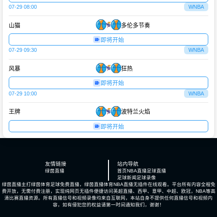
07-29 08:00
WNBA
山猫
多伦多节奏
即将开始
07-29 09:30
WNBA
风暴
狂热
即将开始
07-29 10:00
WNBA
王牌
波特兰火焰
即将开始
友情链接
站内导航
绿茵直播
首页
NBA直播
足球直播
足球新闻
足球录像
绿茵直播主打绿茵体育足球免费直播，绿茵直播体育NBA直播无插件在线观看。平台所有内容全程免
费开放，无需付费注册，实现纯网页无插件便捷访问英超直播、西甲、意甲、中超、欧冠，NBA等高
清比赛直播资源。所有直播信号和视频录像均来自互联网，本站自身不提供任何直播信号和视频内
容，如有侵犯您的权益请第一时间通知我们，谢谢！