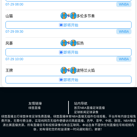
07-29 08:00
WNBA
山猫
多伦多节奏
即将开始
07-29 09:30
WNBA
风暴
狂热
即将开始
07-29 10:00
WNBA
王牌
波特兰火焰
即将开始
友情链接
站内导航
绿茵直播
首页
NBA直播
足球直播
足球新闻
足球录像
绿茵直播主打绿茵体育足球免费直播，绿茵直播体育NBA直播无插件在线观看。平台所有内容全程免
费开放，无需付费注册，实现纯网页无插件便捷访问英超直播、西甲、意甲、中超、欧冠，NBA等高
清比赛直播资源。所有直播信号和视频录像均来自互联网，本站自身不提供任何直播信号和视频内
容，如有侵犯您的权益请第一时间通知我们，谢谢！